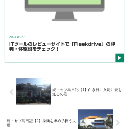
2024.06.27
ITツールのレビューサイトで「Fleekdrive」の評
判・体験談をチェック！
続・セブ島日記【1】白き日に女房に愛を
送るの巻
続・セブ島日記【2】拉麺を求め彷徨う夫
婦