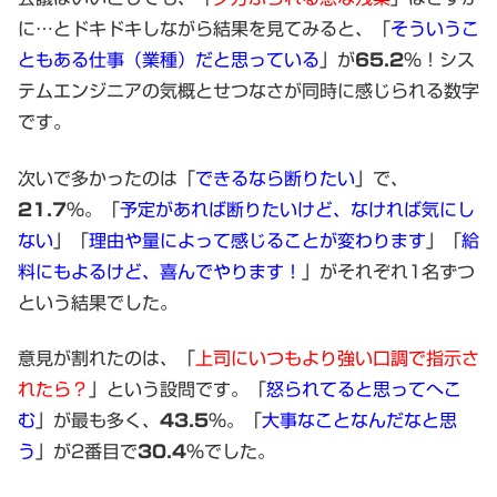
に…とドキドキしながら結果を見てみると、「
そういうこ
ともある仕事（業種）だと思っている
」が
65.2
%！シス
テムエンジニアの気概とせつなさが同時に感じられる数字
です。
次いで多かったのは「
できるなら断りたい
」で、
21.7
%。「
予定があれば断りたいけど、なければ気にし
ない
」「
理由や量によって感じることが変わります
」「
給
料にもよるけど、喜んでやります！
」がそれぞれ1名ずつ
という結果でした。
意見が割れたのは、「
上司にいつもより強い口調で指示さ
れたら？
」という設問です。「
怒られてると思ってへこ
む
」が最も多く、
43.5
%。「
大事なことなんだなと思
う
」が2番目で
30.4
%でした。