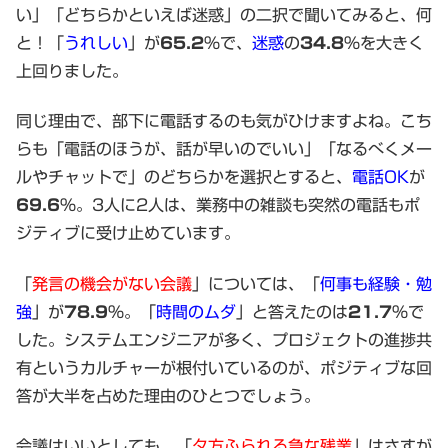
い」「どちらかといえば迷惑」の二択で聞いてみると、何
と！「
うれしい
」が
65.2
%で、
迷惑
の
34.8
％を大きく
上回りました。
同じ理由で、部下に電話するのも気がひけますよね。こち
らも「電話のほうが、話が早いのでいい」「なるべくメー
ルやチャットで」のどちらかを選択とすると、
電話OK
が
69.6
%。3人に2人は、業務中の雑談も突然の電話もポ
ジティブに受け止めています。
「
発言の機会がない会議
」については、「
何事も経験・勉
強
」が
78.9
%。「
時間のムダ
」と答えたのは
21.7
%で
した。システムエンジニアが多く、プロジェクトの進捗共
有というカルチャーが根付いているのが、ポジティブな回
答が大半を占めた理由のひとつでしょう。
会議はいいとしても、「
夕方ふられる急な残業
」はさすが