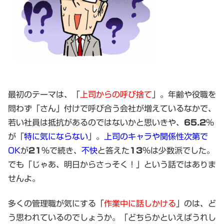
最初のテーマは、「
上司からの呼び捨て
」。年齢や役職を
問わず「さん」付けで呼び合う会社が増えているなかで、
若い社員は抵抗があるのではないかと思いきや、
65.2
%
が「
特に気にならない
」。
上司のキャラや関係性次第で
OK
が
21
%で続き、
不快
と答えた
13
%は少数派でした。
でも「じゃあ、明日からさっそく！」という話ではありま
せんよ。
多くの管理職が気にする「
作業中に話しかける
」のは、ど
う思われているのでしょうか。「どちらかといえばうれし