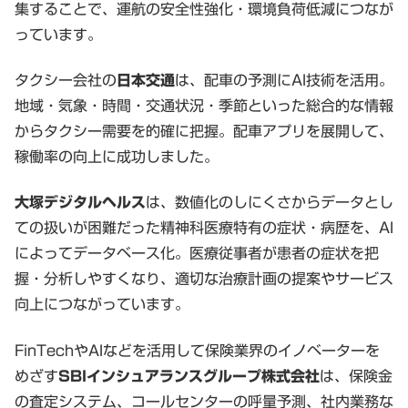
集することで、運航の安全性強化・環境負荷低減につなが
っています。
タクシー会社の
日本交通
は、配車の予測にAI技術を活用。
地域・気象・時間・交通状況・季節といった総合的な情報
からタクシー需要を的確に把握。配車アプリを展開して、
稼働率の向上に成功しました。
大塚デジタルヘルス
は、数値化のしにくさからデータとし
ての扱いが困難だった精神科医療特有の症状・病歴を、AI
によってデータベース化。医療従事者が患者の症状を把
握・分析しやすくなり、適切な治療計画の提案やサービス
向上につながっています。
FinTechやAIなどを活用して保険業界のイノベーターを
めざす
SBIインシュアランスグループ株式会社
は、保険金
の査定システム、コールセンターの呼量予測、社内業務な