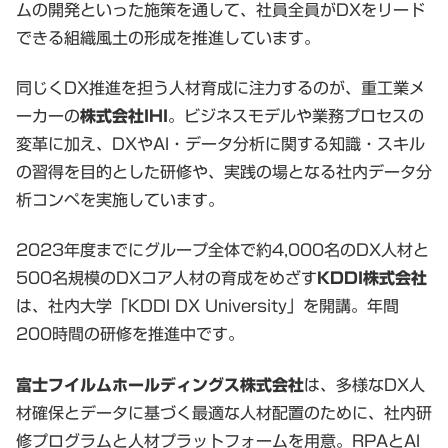
ムの開発といった施策を通して、社員全員がDXをリード
できる組織風土の形成を推進しています。
同じくDX推進を担う人材育成に注力するのが、重工業メ
ーカーの
株式会社IHI
。ビジネスモデルや業務プロセスの
変革に加え、DXやAI・データ分析に関する知識・スキル
の習得を目的とした研修や、実践の場となる社内データ分
析コンペを実施しています。
2023年度までにグループ全体で約4,000名のDX人材と
500名規模のDXコア人材の育成をめざす
KDDI株式会社
は、社内大学「KDDI DX University」を開講。年間
200時間の研修を推進中です。
富士フイルムホールディングス株式会社
は、多様なDX人
材確保とデータに基づく最適な人材配置のために、社内研
修プログラムと人材プラットフォームを用意。RPAとAI