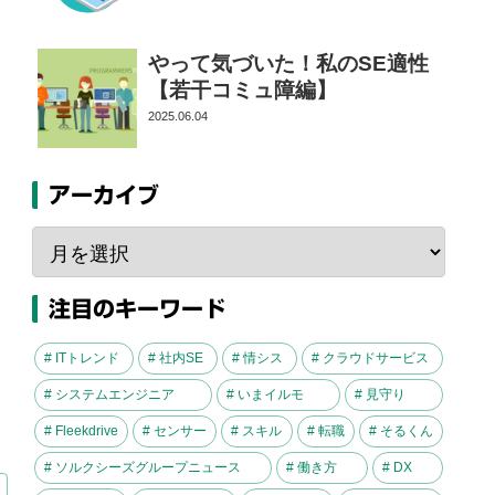
やって気づいた！私のSE適性
【若干コミュ障編】
の
2025.06.04
アーカイブ
注目のキーワード
# ITトレンド
# 社内SE
# 情シス
# クラウドサービス
# システムエンジニア
# いまイルモ
# 見守り
# Fleekdrive
# センサー
# スキル
# 転職
# そるくん
# ソルクシーズグループニュース
# 働き方
# DX