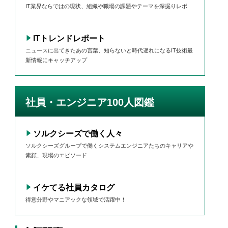
IT業界ならではの現状、組織や職場の課題やテーマを深掘りレポ
ITトレンドレポート
ニュースに出てきたあの言葉、知らないと時代遅れになるIT技術最
新情報にキャッチアップ
社員・エンジニア100人図鑑
ソルクシーズで働く人々
ソルクシーズグループで働くシステムエンジニアたちのキャリアや
素顔、現場のエピソード
イケてる社員カタログ
得意分野やマニアックな領域で活躍中！