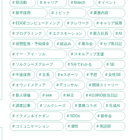
# 部活動
# キャリア
# fintech
# イベント
# 新卒採用
# トピック
# 業務内容
# EDGEコンピューティング
# テレワーク
# キャリア採用
# プログラミング
# エクスモーション
# 新入社員
# AI
# 状態監視・予知保全
# 組込み
# 展示会
# セブ島日記
# イー・アイ・ソル
# スキルアップ支援
# ソルクシーズグループ
# 5分でわかる
# SE
# 中途採用
# 文系
# eスポーツ
# 予想
# 女性SE
# オウンドメディア
# ITコンサル
# 開発ストーリー
# 新人研修
# eek
# 杯王
# KOJIRO担当日記
# 調査記事
# ソルクシーズ
# 業務コラボ
# 生成AI
# イクメン＆イケダン
# SDGs
# 新年会
# コミュニケーション
# 適性
# 英語部