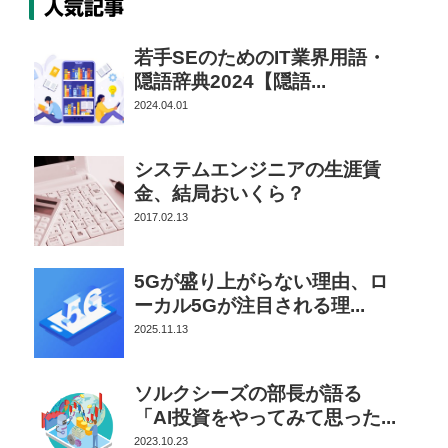
人気記事
若手SEのためのIT業界用語・
隠語辞典2024【隠語...
2024.04.01
システムエンジニアの生涯賃
金、結局おいくら？
2017.02.13
5Gが盛り上がらない理由、ロ
ーカル5Gが注目される理...
2025.11.13
ソルクシーズの部長が語る
「AI投資をやってみて思った...
2023.10.23