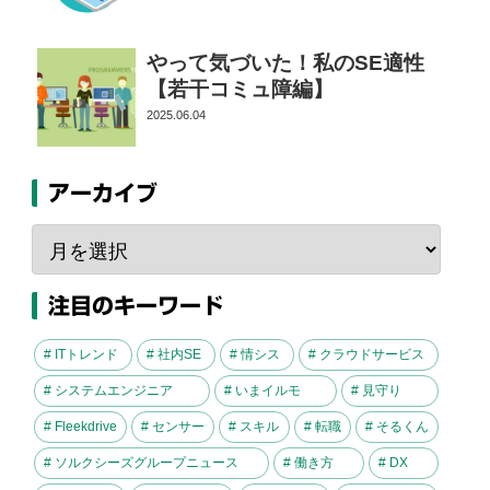
やって気づいた！私のSE適性
【若干コミュ障編】
2025.06.04
アーカイブ
注目のキーワード
# ITトレンド
# 社内SE
# 情シス
# クラウドサービス
# システムエンジニア
# いまイルモ
# 見守り
# Fleekdrive
# センサー
# スキル
# 転職
# そるくん
# ソルクシーズグループニュース
# 働き方
# DX