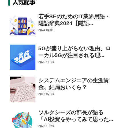
人気記事
若手SEのためのIT業界用語・
隠語辞典2024【隠語...
2024.04.01
5Gが盛り上がらない理由、ロ
ーカル5Gが注目される理...
2025.11.13
システムエンジニアの生涯賃
金、結局おいくら？
2017.02.13
ソルクシーズの部長が語る
「AI投資をやってみて思った...
2023.10.23