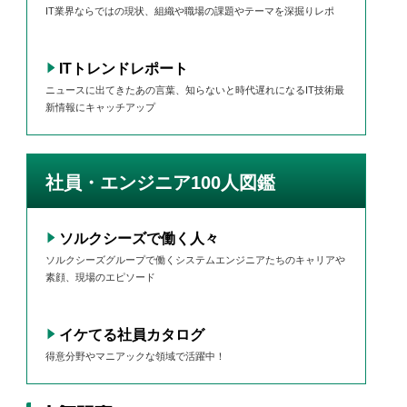
IT業界ならではの現状、組織や職場の課題やテーマを深掘りレポ
ITトレンドレポート
ニュースに出てきたあの言葉、知らないと時代遅れになるIT技術最
新情報にキャッチアップ
社員・エンジニア100人図鑑
ソルクシーズで働く人々
ソルクシーズグループで働くシステムエンジニアたちのキャリアや
素顔、現場のエピソード
イケてる社員カタログ
得意分野やマニアックな領域で活躍中！