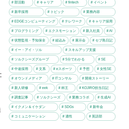
# 部活動
# キャリア
# fintech
# イベント
# 新卒採用
# トピック
# 業務内容
# EDGEコンピューティング
# テレワーク
# キャリア採用
# プログラミング
# エクスモーション
# 新入社員
# AI
# 状態監視・予知保全
# 組込み
# 展示会
# セブ島日記
# イー・アイ・ソル
# スキルアップ支援
# ソルクシーズグループ
# 5分でわかる
# SE
# 中途採用
# 文系
# eスポーツ
# 予想
# 女性SE
に
# オウンドメディア
# ITコンサル
# 開発ストーリー
# 新人研修
# eek
# 杯王
# KOJIRO担当日記
# 調査記事
# ソルクシーズ
# 業務コラボ
# 生成AI
# イクメン＆イケダン
# SDGs
# 新年会
読
# コミュニケーション
# 適性
# 英語部