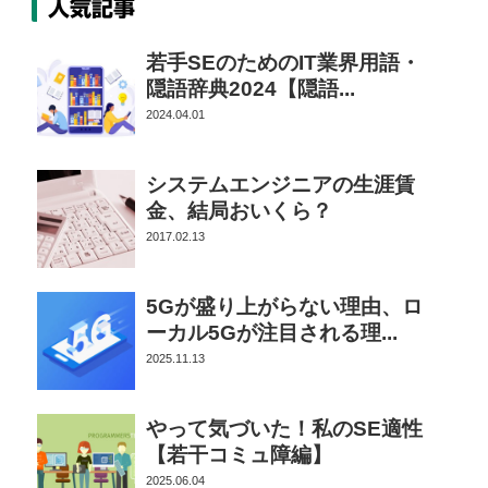
人気記事
若手SEのためのIT業界用語・
隠語辞典2024【隠語...
2024.04.01
システムエンジニアの生涯賃
金、結局おいくら？
2017.02.13
5Gが盛り上がらない理由、ロ
ーカル5Gが注目される理...
2025.11.13
やって気づいた！私のSE適性
【若干コミュ障編】
2025.06.04