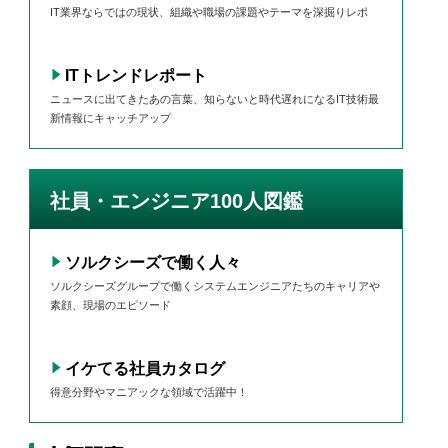
IT業界ならではの現状、組織や職場の課題やテーマを深掘りレポ
ITトレンドレポート
ニュースに出てきたあの言葉、知らないと時代遅れになるIT技術最
新情報にキャッチアップ
社員・エンジニア100人図鑑
ソルクシーズで働く人々
ソルクシーズグループで働くシステムエンジニアたちのキャリアや
素顔、現場のエピソード
イケてる社員カタログ
得意分野やマニアックな領域で活躍中！