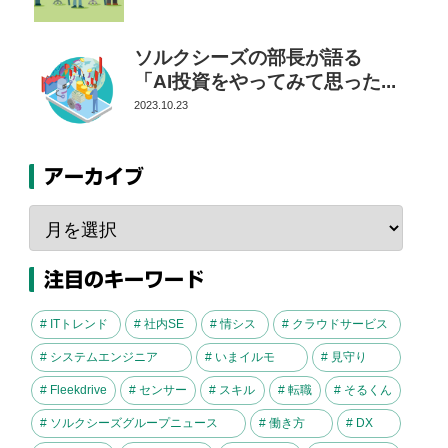
ソルクシーズの部長が語る
「AI投資をやってみて思った...
2023.10.23
アーカイブ
注目のキーワード
# ITトレンド
# 社内SE
# 情シス
# クラウドサービス
# システムエンジニア
# いまイルモ
# 見守り
# Fleekdrive
# センサー
# スキル
# 転職
# そるくん
# ソルクシーズグループニュース
# 働き方
# DX