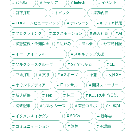
# 部活動
# キャリア
# fintech
# イベント
# 新卒採用
# トピック
# 業務内容
# EDGEコンピューティング
# テレワーク
# キャリア採用
# プログラミング
# エクスモーション
# 新入社員
# AI
# 状態監視・予知保全
# 組込み
# 展示会
# セブ島日記
# イー・アイ・ソル
# スキルアップ支援
# ソルクシーズグループ
# 5分でわかる
# SE
# 中途採用
# 文系
# eスポーツ
# 予想
# 女性SE
# オウンドメディア
# ITコンサル
# 開発ストーリー
# 新人研修
# eek
# 杯王
# KOJIRO担当日記
# 調査記事
# ソルクシーズ
# 業務コラボ
# 生成AI
# イクメン＆イケダン
# SDGs
# 新年会
# コミュニケーション
# 適性
# 英語部