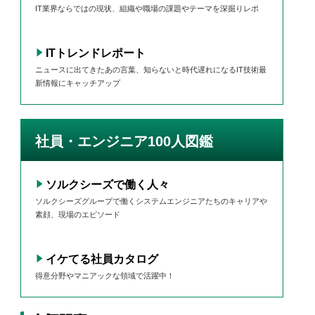
IT業界ならではの現状、組織や職場の課題やテーマを深掘りレポ
ITトレンドレポート
ニュースに出てきたあの言葉、知らないと時代遅れになるIT技術最
新情報にキャッチアップ
社員・エンジニア100人図鑑
』
ソルクシーズで働く人々
ソルクシーズグループで働くシステムエンジニアたちのキャリアや
素顔、現場のエピソード
イケてる社員カタログ
得意分野やマニアックな領域で活躍中！