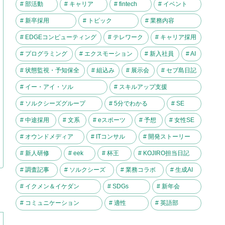
# 部活動
# キャリア
# fintech
# イベント
# 新卒採用
# トピック
# 業務内容
# EDGEコンピューティング
# テレワーク
# キャリア採用
# プログラミング
# エクスモーション
# 新入社員
# AI
# 状態監視・予知保全
# 組込み
# 展示会
# セブ島日記
# イー・アイ・ソル
# スキルアップ支援
# ソルクシーズグループ
# 5分でわかる
# SE
# 中途採用
# 文系
# eスポーツ
# 予想
# 女性SE
# オウンドメディア
# ITコンサル
# 開発ストーリー
# 新人研修
# eek
# 杯王
# KOJIRO担当日記
# 調査記事
# ソルクシーズ
# 業務コラボ
# 生成AI
# イクメン＆イケダン
# SDGs
# 新年会
# コミュニケーション
# 適性
# 英語部