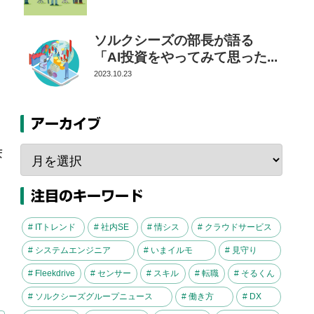
ソルクシーズの部長が語る
「AI投資をやってみて思った...
2023.10.23
アーカイブ
ま
注目のキーワード
# ITトレンド
# 社内SE
# 情シス
# クラウドサービス
# システムエンジニア
# いまイルモ
# 見守り
# Fleekdrive
# センサー
# スキル
# 転職
# そるくん
# ソルクシーズグループニュース
# 働き方
# DX