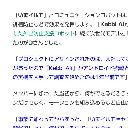
「
いまイルモ
」とコミュニケーションロボットは
徘徊防止などで効果を発揮します。「
Kebbi Air
した外出防止支援ロボット
に続く次世代モデルと
たのが
O
さんでした。
「
プロジェクトにアサインされたのは、入社して
があったので『Kebbi Air』がアンドロイド搭載
の実機を入手して調査を始めたのは1年半前です
メンバーに加わった当初から、何ができるだろう
ンだけでなく、モーションも組み込めるなど自由
「
事業に加わってからずっと、『いまイルモ＝セ