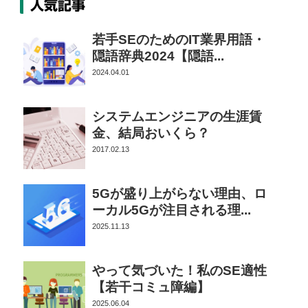
人気記事
若手SEのためのIT業界用語・
隠語辞典2024【隠語...
2024.04.01
システムエンジニアの生涯賃
金、結局おいくら？
2017.02.13
5Gが盛り上がらない理由、ロ
ーカル5Gが注目される理...
2025.11.13
やって気づいた！私のSE適性
【若干コミュ障編】
2025.06.04