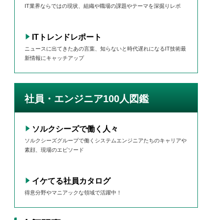
IT業界ならではの現状、組織や職場の課題やテーマを深掘りレポ
ITトレンドレポート
ニュースに出てきたあの言葉、知らないと時代遅れになるIT技術最
新情報にキャッチアップ
社員・エンジニア100人図鑑
ソルクシーズで働く人々
ソルクシーズグループで働くシステムエンジニアたちのキャリアや
素顔、現場のエピソード
イケてる社員カタログ
得意分野やマニアックな領域で活躍中！