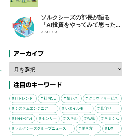
ソルクシーズの部長が語る
「AI投資をやってみて思った...
2023.10.23
アーカイブ
注目のキーワード
# ITトレンド
# 社内SE
# 情シス
# クラウドサービス
# システムエンジニア
# いまイルモ
# 見守り
# Fleekdrive
# センサー
# スキル
# 転職
# そるくん
# ソルクシーズグループニュース
# 働き方
# DX