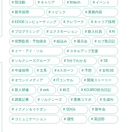
# 部活動
# キャリア
# fintech
# イベント
# 新卒採用
# トピック
# 業務内容
# EDGEコンピューティング
# テレワーク
# キャリア採用
# プログラミング
# エクスモーション
# 新入社員
# AI
# 状態監視・予知保全
# 組込み
# 展示会
# セブ島日記
# イー・アイ・ソル
# スキルアップ支援
# ソルクシーズグループ
# 5分でわかる
# SE
# 中途採用
# 文系
# eスポーツ
# 予想
# 女性SE
# オウンドメディア
# ITコンサル
# 開発ストーリー
# 新人研修
# eek
# 杯王
# KOJIRO担当日記
# 調査記事
# ソルクシーズ
# 業務コラボ
# 生成AI
# イクメン＆イケダン
# SDGs
# 新年会
# コミュニケーション
# 適性
# 英語部