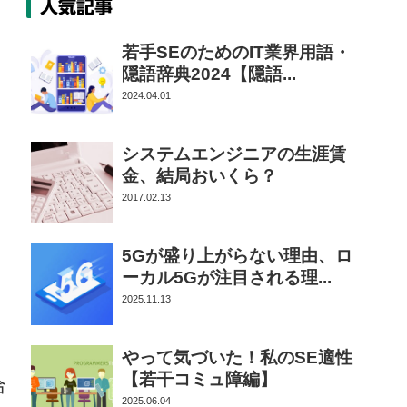
人気記事
若手SEのためのIT業界用語・
隠語辞典2024【隠語...
2024.04.01
システムエンジニアの生涯賃
金、結局おいくら？
2017.02.13
5Gが盛り上がらない理由、ロ
ーカル5Gが注目される理...
2025.11.13
やって気づいた！私のSE適性
【若干コミュ障編】
合
2025.06.04