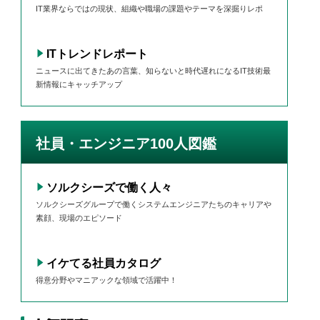
IT業界ならではの現状、組織や職場の課題やテーマを深掘りレポ
ITトレンドレポート
ニュースに出てきたあの言葉、知らないと時代遅れになるIT技術最
新情報にキャッチアップ
社員・エンジニア100人図鑑
ソルクシーズで働く人々
ソルクシーズグループで働くシステムエンジニアたちのキャリアや
素顔、現場のエピソード
イケてる社員カタログ
得意分野やマニアックな領域で活躍中！