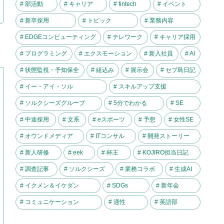
# 部活動
# キャリア
# fintech
# イベント
# 新卒採用
# トピック
# 業務内容
# EDGEコンピューティング
# テレワーク
# キャリア採用
# プログラミング
# エクスモーション
# 新入社員
# AI
# 状態監視・予知保全
# 組込み
# 展示会
# セブ島日記
# イー・アイ・ソル
# スキルアップ支援
# ソルクシーズグループ
# 5分でわかる
# SE
# 中途採用
# 文系
# eスポーツ
# 予想
# 女性SE
# オウンドメディア
# ITコンサル
# 開発ストーリー
# 新人研修
# eek
# 杯王
# KOJIRO担当日記
# 調査記事
# ソルクシーズ
# 業務コラボ
# 生成AI
# イクメン＆イケダン
# SDGs
# 新年会
# コミュニケーション
# 適性
# 英語部