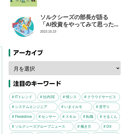
ソルクシーズの部長が語る
「AI投資をやってみて思った...
2023.10.23
アーカイブ
注目のキーワード
# ITトレンド
# 社内SE
# 情シス
# クラウドサービス
# システムエンジニア
# いまイルモ
# 見守り
# Fleekdrive
# センサー
# スキル
# 転職
# そるくん
# ソルクシーズグループニュース
# 働き方
# DX