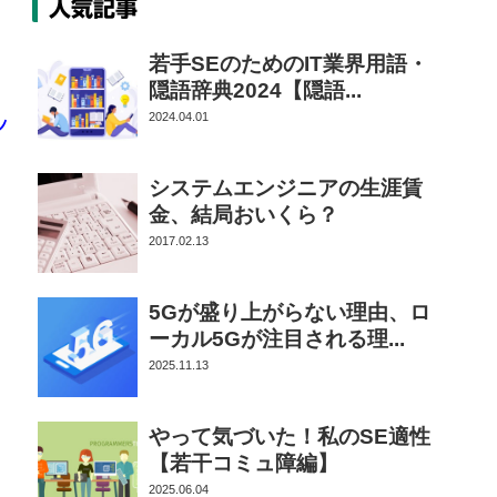
人気記事
若手SEのためのIT業界用語・
隠語辞典2024【隠語...
2024.04.01
ン
システムエンジニアの生涯賃
金、結局おいくら？
2017.02.13
5Gが盛り上がらない理由、ロ
ーカル5Gが注目される理...
2025.11.13
やって気づいた！私のSE適性
【若干コミュ障編】
2025.06.04