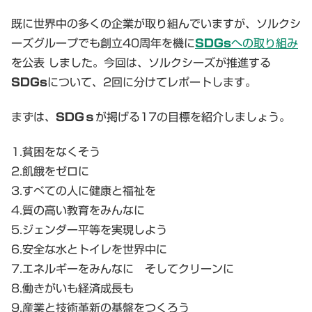
既に世界中の多くの企業が取り組んでいますが、ソルクシ
ーズグループでも創立40周年を機に
SDGs
への取り組み
を公表 しました。今回は、ソルクシーズが推進する
SDGs
について、2回に分けてレポートします。
まずは、
SDGｓ
が掲げる17の目標を紹介しましょう。
1.貧困をなくそう
2.飢餓をゼロに
3.すべての人に健康と福祉を
4.質の高い教育をみんなに
5.ジェンダー平等を実現しよう
6.安全な水とトイレを世界中に
7.エネルギーをみんなに そしてクリーンに
8.働きがいも経済成長も
9.産業と技術革新の基盤をつくろう