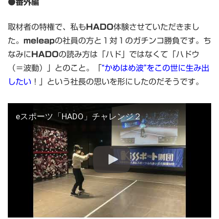
●番外編
取材者の特権で、私も
HADO
体験させていただきまし
た。
meleap
の社員の方と１対１のガチンコ勝負です。ち
なみに
HADO
の読み方は「ハド」ではなくて「ハドウ
（＝波動）」とのこと。「
“かめはめ波”をこの世に生み出
したい
！」という社長の思いを形にしたのだそうです。
eスポーツ「HADO」チャレンジ２