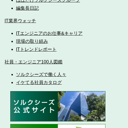
はばたけソルクシーズグループ
編集長日記
IT業界ウォッチ
ITエンジニアのお仕事&キャリア
現場の取り組み
ITトレンドレポート
社員・エンジニア100人図鑑
ソルクシーズで働く人々
イケてる社員カタログ