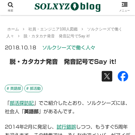
検索
メニュー
ホーム
社員・エンジニア100人図鑑
ソルクシーズで働く
人々
脱・カタカナ発音 発音記号でSay it!
2018.10.18
ソルクシーズで働く人々
脱・カタカナ発音 発音記号でSay it!
# 英語部
# 部活動
「
部活探訪記
」でご紹介したとおり、ソルクシーズには、
社会人「
英語部
」があるんです。
2014年2月に発足し、
試行錯誤
しつつ、もうすぐ5周年