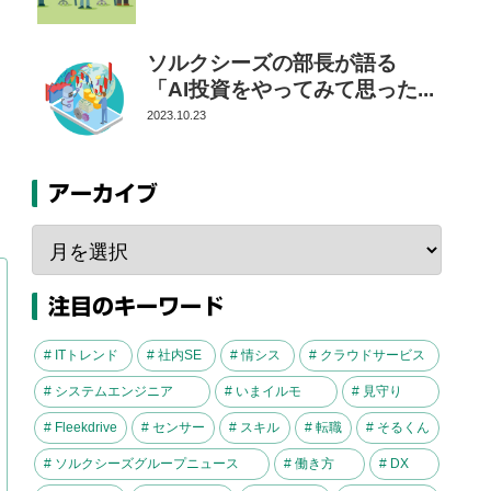
ソルクシーズの部長が語る
「AI投資をやってみて思った...
2023.10.23
アーカイブ
注目のキーワード
# ITトレンド
# 社内SE
# 情シス
# クラウドサービス
# システムエンジニア
# いまイルモ
# 見守り
# Fleekdrive
# センサー
# スキル
# 転職
# そるくん
# ソルクシーズグループニュース
# 働き方
# DX