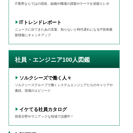
IT業界ならではの現状、組織や職場の課題やテーマを深掘りレポ
ITトレンドレポート
ニュースに出てきたあの言葉、知らないと時代遅れになるIT技術最
新情報にキャッチアップ
社員・エンジニア100人図鑑
ソルクシーズで働く人々
ソルクシーズグループで働くシステムエンジニアたちのキャリアや
素顔、現場のエピソード
イケてる社員カタログ
得意分野やマニアックな領域で活躍中！