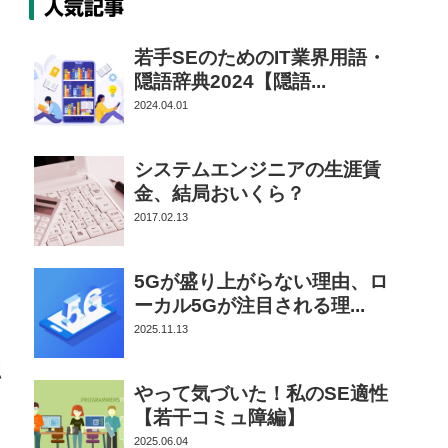
人気記事
若手SEのためのIT業界用語・
隠語辞典2024【隠語...
2024.04.01
システムエンジニアの生涯賃
金、結局おいくら？
2017.02.13
5Gが盛り上がらない理由、ロ
ーカル5Gが注目される理...
2025.11.13
思
やって気づいた！私のSE適性
【若干コミュ障編】
2025.06.04