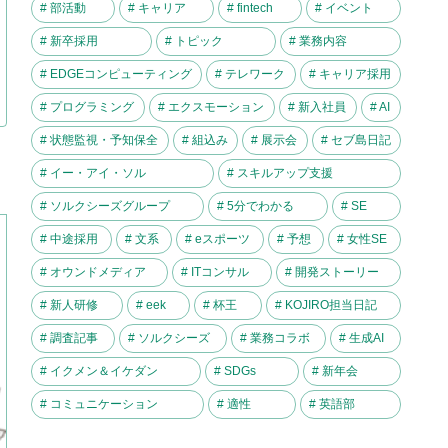
# 部活動
# キャリア
# fintech
# イベント
# 新卒採用
# トピック
# 業務内容
# EDGEコンピューティング
# テレワーク
# キャリア採用
# プログラミング
# エクスモーション
# 新入社員
# AI
# 状態監視・予知保全
# 組込み
# 展示会
# セブ島日記
# イー・アイ・ソル
# スキルアップ支援
# ソルクシーズグループ
# 5分でわかる
# SE
# 中途採用
# 文系
# eスポーツ
# 予想
# 女性SE
# オウンドメディア
# ITコンサル
# 開発ストーリー
# 新人研修
# eek
# 杯王
# KOJIRO担当日記
# 調査記事
# ソルクシーズ
# 業務コラボ
# 生成AI
# イクメン＆イケダン
# SDGs
# 新年会
# コミュニケーション
# 適性
# 英語部