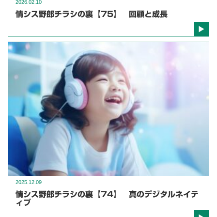
2026.02.10
情シス野郎チラシの裏【75】 回顧と成長
2025.12.09
情シス野郎チラシの裏【74】 真のデジタルネイテ
ィブ