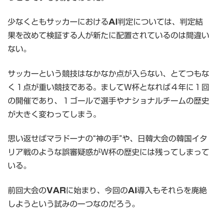
少なくともサッカーにおける
AI
判定については、判定結
果を改めて検証する人が新たに配置されているのは間違い
ない。
サッカーという競技はなかなか点が入らない、とてつもな
く１点が重い競技である。ましてW杯となれば４年に１回
の開催であり、１ゴールで選手やナショナルチームの歴史
が大きく変わってしまう。
思い返せばマラドーナの“神の手”や、日韓大会の韓国イタ
リア戦のような誤審疑惑がＷ杯の歴史には残ってしまって
いる。
前回大会の
VAR
に始まり、今回の
AI
導入もそれらを廃絶
しようという試みの一つなのだろう。