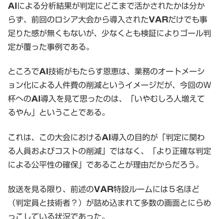
AI
による分析結果が判定にどこまで活かされたかは分か
らず、前回のロシア大会から導入された
VAR
だけでも事
足りた感が無くもないが、少なくとも検証によりゴール判
定が覆った事例である。
ところで
AI
技術がもたらす恩恵は、業務のオートメーシ
ョン化による人件費の削減というイメージだが、今回のW
杯への
AI
導入を見て思ったのは、「いやむしろ人増えて
るやん」ということである。
これは、この大会における
AI
導入の目的が「判定に関わ
る人員およびコストの削減」ではなく、「より正確な判定
による公平性の確保」であることが理由だからだろう。
放送を見る限り、前述の
VAR
特設ルームには５名ほど
（判定員と技術者？）が詰め込まれて多数の画面とにらめ
っこしている状況であった。