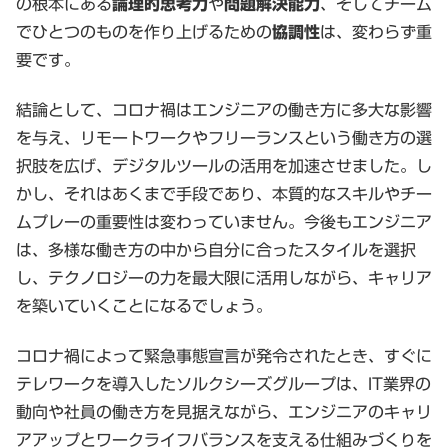
の根本にある
論理的思考力
や
問題解決能力
、そしてチーム
でひとつのものを作り上げるための
協調性
は、変わらず重
要です。
結論として、コロナ禍はエンジニアの働き方に多大な影響
を与え、リモートワークやフリーランスという働き方の選
択肢を広げ、デジタルツールの活用を加速させました。し
かし、それはあくまで手段であり、本質的なスキルやチー
ムプレーの重要性は変わっていません。今後もエンジニア
は、多様な働き方の中から自分に合ったスタイルを選択
し、テクノロジーの力を最大限に活用しながら、キャリア
を築いていくことになるでしょう。
コロナ禍によって緊急事態宣言が発令されたとき、すぐに
テレワークを導入したソルクシーズグループは、IT業界の
動向や社員の働き方を見据えながら、エンジニアのキャリ
アアップとワークライフバランスを支える仕組みづくりを