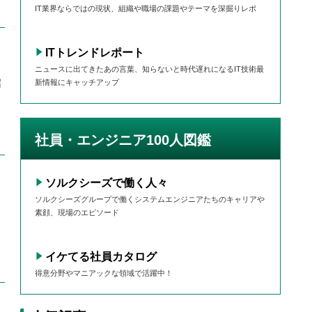
IT業界ならではの現状、組織や職場の課題やテーマを深掘りレポ
ITトレンドレポート
ニュースに出てきたあの言葉、知らないと時代遅れになるIT技術最
紹
新情報にキャッチアップ
社員・エンジニア100人図鑑
ソルクシーズで働く人々
ソルクシーズグループで働くシステムエンジニアたちのキャリアや
素顔、現場のエピソード
イケてる社員カタログ
得意分野やマニアックな領域で活躍中！