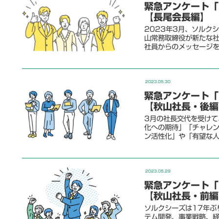
緊急アンケート「
【長尾会長編】
2023年3月、ソルク
山常務取締役が新たな
社員からのメッセージ
2023.05.30
緊急アンケート「
【秋山社長・後編
3月の社長交代を受け
化への期待」「チャレ
ン活性化」や「有望な
2023.05.29
緊急アンケート「
【秋山社長・前編
ソルクシーズは17年ぶ
テム開発、事業戦略、