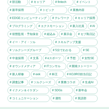
# 部活動
# キャリア
# fintech
# イベント
# 新卒採用
# トピック
# 業務内容
# EDGEコンピューティング
# テレワーク
# キャリア採用
# プログラミング
# エクスモーション
# 新入社員
# AI
# 状態監視・予知保全
# 組込み
# 展示会
# セブ島日記
# イー・アイ・ソル
# スキルアップ支援
# ソルクシーズグループ
# 5分でわかる
# SE
# 中途採用
# 文系
# eスポーツ
# 予想
# 女性SE
# オウンドメディア
# ITコンサル
# 開発ストーリー
# 新人研修
# eek
# 杯王
# KOJIRO担当日記
# 調査記事
# ソルクシーズ
# 業務コラボ
# 生成AI
# イクメン＆イケダン
# SDGs
# 新年会
# コミュニケーション
# 適性
# 英語部