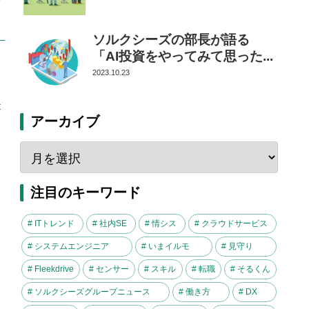
ッ
ソルクシーズの部長が語る
「AI投資をやってみて思った...
2023.10.23
事
アーカイブ
注目のキーワード
# ITトレンド
# 社内SE
# 情シス
# クラウドサービス
# システムエンジニア
# いまイルモ
# 見守り
# Fleekdrive
# センサー
# スキル
# 転職
# そるくん
# ソルクシーズグループニュース
# 働き方
# DX