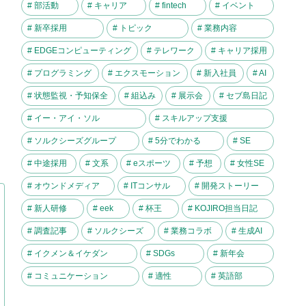
# 部活動
# キャリア
# fintech
# イベント
# 新卒採用
# トピック
# 業務内容
# EDGEコンピューティング
# テレワーク
# キャリア採用
# プログラミング
# エクスモーション
# 新入社員
# AI
# 状態監視・予知保全
# 組込み
# 展示会
# セブ島日記
# イー・アイ・ソル
# スキルアップ支援
# ソルクシーズグループ
# 5分でわかる
# SE
# 中途採用
# 文系
# eスポーツ
# 予想
# 女性SE
# オウンドメディア
# ITコンサル
# 開発ストーリー
# 新人研修
# eek
# 杯王
# KOJIRO担当日記
# 調査記事
# ソルクシーズ
# 業務コラボ
# 生成AI
# イクメン＆イケダン
# SDGs
# 新年会
# コミュニケーション
# 適性
# 英語部