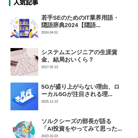
人気記事
若手SEのためのIT業界用語・
隠語辞典2024【隠語...
2024.04.01
ま
システムエンジニアの生涯賃
金、結局おいくら？
2017.02.13
5Gが盛り上がらない理由、ロ
ーカル5Gが注目される理...
2025.11.13
ソルクシーズの部長が語る
「AI投資をやってみて思った...
2023.10.23