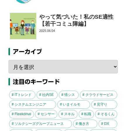
やって気づいた！私のSE適性
【若干コミュ障編】
2025.06.04
アーカイブ
注目のキーワード
# ITトレンド
# 社内SE
# 情シス
# クラウドサービス
# システムエンジニア
# いまイルモ
# 見守り
# Fleekdrive
# センサー
# スキル
# 転職
# そるくん
# ソルクシーズグループニュース
# 働き方
# DX