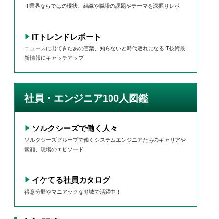
IT業界ならではの現状、組織や職場の課題やテーマを深掘りレポ
ITトレンドレポート
ニュースに出てきたあの言葉、知らないと時代遅れになるIT技術最
新情報にキャッチアップ
社員・エンジニア100人図鑑
ソルクシーズで働く人々
ソルクシーズグループで働くシステムエンジニアたちのキャリアや
素顔、現場のエピソード
イケてる社員カタログ
得意分野やマニアックな領域で活躍中！