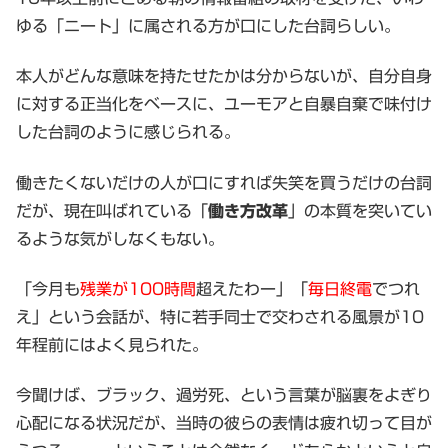
ゆる「ニート」に属される方が口にした台詞らしい。
本人がどんな意味を持たせたかは分からないが、自分自身
に対する正当化をベースに、ユーモアと自暴自棄で味付け
した台詞のように感じられる。
働きたくないだけの人が口にすれば失笑を買うだけの台詞
だが、現在叫ばれている「
働き方改革
」の本質を突いてい
るような気がしなくもない。
「今月も
残業が100時間
超えたわー」「
毎日終電
でつれ
え」という会話が、特に若手同士で交わされる風景が10
年程前にはよく見られた。
今聞けば、ブラック、過労死、という言葉が脳裏をよぎり
心配になる状況だが、当時の彼らの表情は疲れ切って目が