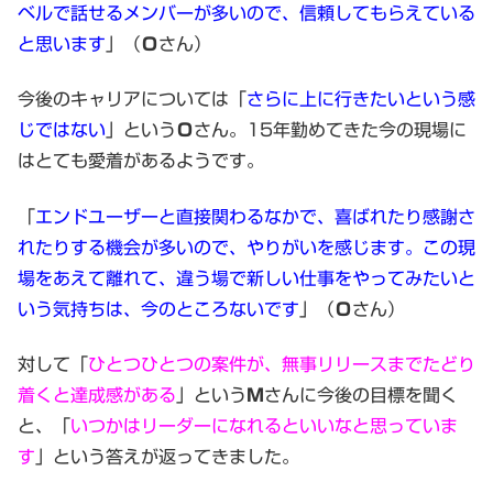
ベルで話せるメンバーが多いので、信頼してもらえている
と思います
」（
Ｏ
さん）
今後のキャリアについては「
さらに上に行きたいという感
じではない
」という
Ｏ
さん。15年勤めてきた今の現場に
はとても愛着があるようです。
「
エンドユーザーと直接関わるなかで、喜ばれたり感謝さ
れたりする機会が多いので、やりがいを感じます。この現
場をあえて離れて、違う場で新しい仕事をやってみたいと
いう気持ちは、今のところないです
」（
Ｏ
さん）
対して「
ひとつひとつの案件が、無事リリースまでたどり
着くと達成感がある
」という
Ｍ
さんに今後の目標を聞く
と、「
いつかはリーダーになれるといいなと思っていま
す
」という答えが返ってきました。