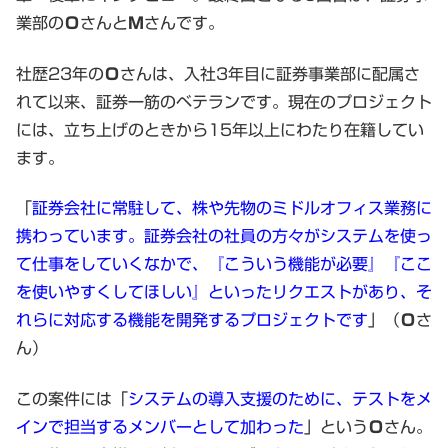
業部の
Ｏ
さんと
Ｍ
さんです。
社歴23年の
Ｏ
さんは、入社3年目に証券事業部に配属さ
れて以来、証券一筋のベテランです。現在のプロジェクト
には、立ち上げのときから15年以上にわたり在籍してい
ます。
「
証券会社に常駐して、株や先物のミドルオフィス業務に
携わっています。証券会社の社員の方々がシステムを使っ
て仕事をしていくなかで、『こういう機能が必要』『ここ
を使いやすくしてほしい』といったリクエストがあり、そ
れらに対応する機能を開発するプロジェクトです
」（
Ｏ
さ
ん）
この案件には「
システムの導入支援のために、テストをメ
インで担当するメンバーとして加わった
」という
Ｏ
さん。