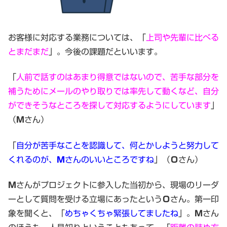
お客様に対応する業務については、「
上司や先輩に比べる
とまだまだ
」。今後の課題だといいます。
「
人前で話すのはあまり得意ではないので、苦手な部分を
補うためにメールのやり取りでは率先して動くなど、自分
ができそうなところを探して対応するようにしています
」
（
Ｍ
さん）
「
自分が苦手なことを認識して、何とかしようと努力して
くれるのが、
Ｍ
さんのいいところですね
」（
Ｏ
さん）
Ｍ
さんがプロジェクトに参入した当初から、現場のリーダ
ーとして質問を受ける立場にあったという
Ｏ
さん。第一印
象を聞くと、「
めちゃくちゃ緊張してましたね
」。
Ｍ
さん